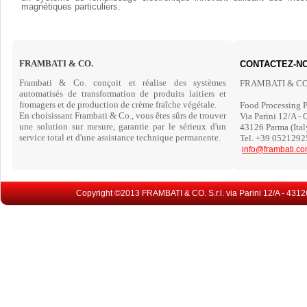
magnétiques particuliers.
FRAMBATI &
CO.
CONTACTEZ-N
Frambati & Co. conçoit et réalise des systèmes
FRAMBATI & CO. 
automatisés de transformation de produits laitiers et
fromagers et de production de crème fraîche végétale.
Food Processing P
En choisissant Frambati & Co., vous êtes sûrs de trouver
Via Parini 12/A -
une solution sur mesure, garantie par le sérieux d'un
43126 Parma (Ital
service total et d'une assistance technique permanente.
Tel. +39 0521292
info@frambati.c
Copyright ©2013 FRAMBATI & CO. S.r.l. via Parini 12/A - 4312